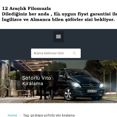
Şöförlü Vito
Kiralama
Home
Tag: göztepe şöförlü vito kiralama