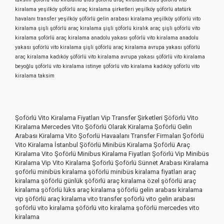
kiralama
yeşilköy şöförlü araç kiralama şirketleri
yeşilköy şöförlü atatürk
havalanı transfer
yeşilköy şöförlü gelin arabası kiralama
yeşilköy şöförlü vito
kiralama
şişli şöförlü araç kiralama
şişli şöförlü kiralık araç
şişli şöförlü vito
kiralama
şoförlü araç kiralama anadolu yakası
şoförlü vito kiralama anadolu
yakası
şoförlü vito kiralama şişli
şöförlü araç kiralama avrupa yakası
şöförlü
araç kiralama kadıköy
şöförlü vito kiralama avrupa yakası
şöförlü vito kiralama
beyoğlu
şöförlü vito kiralama istinye
şöförlü vito kiralama kadıköy
şöförlü vito
kiralama taksim
Şoförlü Vito Kiralama Fiyatları Vip Transfer Şirketleri Şöförlü Vito
Kiralama Mercedes Vito Şöförlü Olarak Kiralama Şoförlü Gelin
Arabası Kiralama Vito Şoforlü Havaalanı Transfer Firmaları Şoförlü
Vito Kiralama İstanbul Şöförlü Minibüs Kiralama Şoförlü Araç
Kiralama Vito Şoförlü Minibus Kiralama Fiyatları Şoförlü Vip Minibüs
Kiralama Vip Vito Kiralama Şoförlü Şoförlü Sünnet Arabası Kiralama
şoförlü minibüs kiralama şöförlü minibüs kiralama fiyatları araç
kiralama şöförlü günlük şöförlü araç kiralama özel şöförlü araç
kiralama şöförlü lüks araç kiralama şöförlü gelin arabası kiralama
vip şöförlü araç kiralama vito transfer şoförlü vito gelin arabası
şoförlü vito kiralama şöförlü vito kiralama şoförlü mercedes vito
kiralama