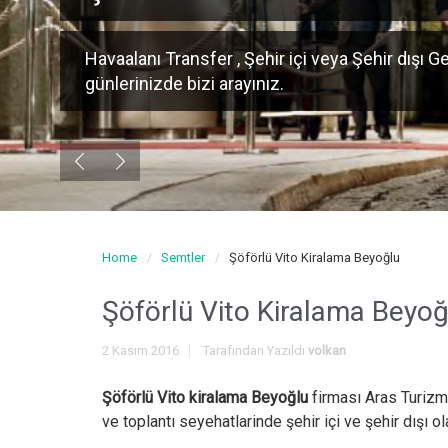
Havaalanı Transfer , Şehir içi veya Şehir dışı Ge
günlerinizde bizi arayınız.
Home
Semtler
Şöförlü Vito Kiralama Beyoğlu
Şöförlü Vito Kiralama Beyoğ
2 Kasım 2016
Tarafından Yazıldı
volkan
Şöförlü Vito kiralama Beyoğlu
firması Aras Turizm i
ve toplantı seyehatlarinde şehir içi ve şehir dışı o