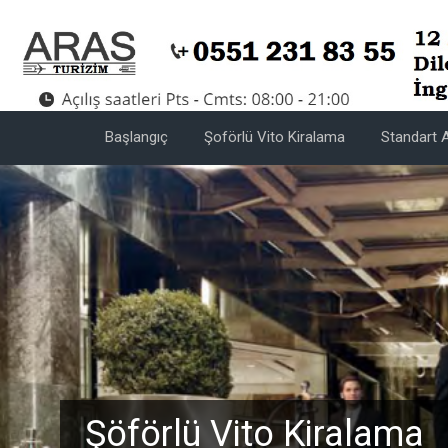
Başlangıç
Şoförlü Vito Kiralama
Standart A
Şöförlü Vito Kiralama