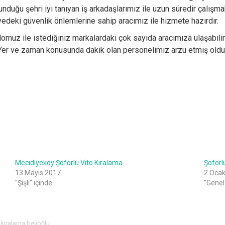
duğu şehri iyi tanıyan iş arkadaşlarımız ile uzun süredir çalışmak
iyedeki güvenlik önlemlerine sahip aracımız ile hizmete hazırdır.
lomuz ile istediğiniz markalardaki çok sayıda aracımıza ulaşabilir
. Yer ve zaman konusunda dakik olan personelimiz arzu etmiş olduğu
Mecidiyeköy Şöförlü Vito Kiralama
Şöförl
13 Mayıs 2017
2 Oca
"Şişli" içinde
"Genel
o kiralama beyoğlu