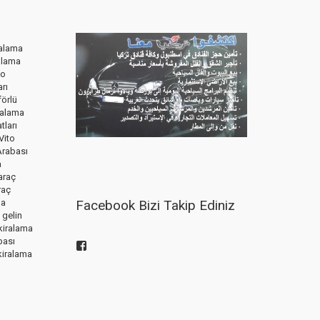
ralama
alama
to
rı
förlü
ralama
tları
Vito
Arabası
a
araç
raç
Facebook Bizi Takip Ediniz
ma
 gelin
 kiralama
bası
soforluvitokiralama
 kiralama
kişisinin
Facebook
üzerindeki