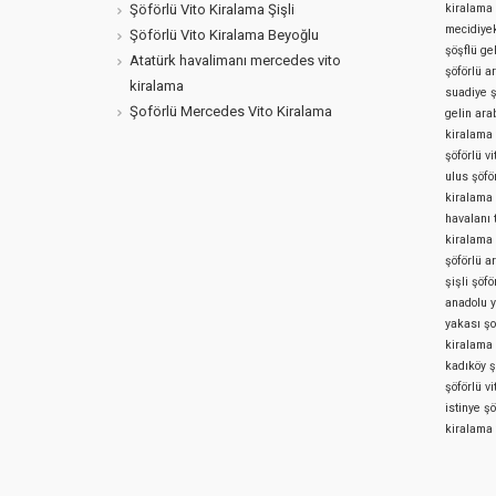
Şöförlü Vito Kiralama Şişli
kiralama
mecidiyek
Şöförlü Vito Kiralama Beyoğlu
şöşflü ge
Atatürk havalimanı mercedes vito
şöförlü a
kiralama
suadiye ş
Şoförlü Mercedes Vito Kiralama
gelin ara
kiralama
şöförlü v
ulus şöfö
kiralama 
havalanı 
kiralama
şöförlü a
şişli şöfö
anadolu 
yakası
şo
kiralama
kadıköy
ş
şöförlü v
istinye
şö
kiralama