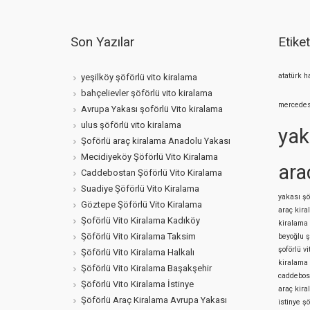
Son Yazılar
Etiket
atatürk h
yeşilköy şöförlü vito kiralama
bahçelievler şöförlü vito kiralama
mercedes
Avrupa Yakası şoförlü Vito kiralama
ulus şöförlü vito kiralama
yak
Şoförlü araç kiralama Anadolu Yakası
Mecidiyeköy Şöförlü Vito Kiralama
ara
Caddebostan Şöförlü Vito Kiralama
Suadiye Şöförlü Vito Kiralama
yakası şö
Göztepe Şöförlü Vito Kiralama
araç kir
Şoförlü Vito Kiralama Kadıköy
kiralama
Şöförlü Vito Kiralama Taksim
beyoğlu ş
şoförlü v
Şöförlü Vito Kiralama Halkalı
kiralama
Şöförlü Vito Kiralama Başakşehir
caddebost
Şöförlü Vito Kiralama İstinye
araç kir
Şöförlü Araç Kiralama Avrupa Yakası
istinye ş