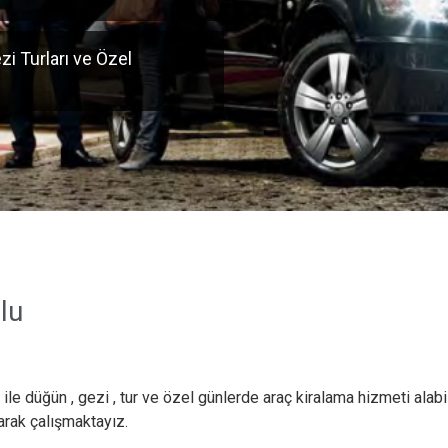
zi Turları ve Özel
lu
le düğün , gezi , tur ve özel günlerde araç kiralama hizmeti alabili
larak çalışmaktayız.