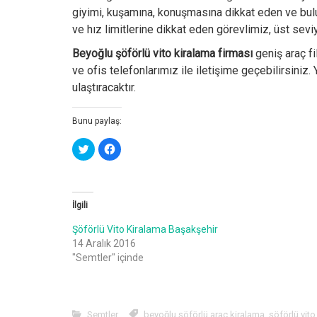
giyimi, kuşamına, konuşmasına dikkat eden ve bulun
ve hız limitlerine dikkat eden görevlimiz, üst sev
Beyoğlu şöförlü vito kiralama firması
geniş araç fi
ve ofis telefonlarımız ile iletişime geçebilirsiniz
ulaştıracaktır.
Bunu paylaş:
T
F
w
a
i
c
t
e
t
b
e
o
r
o
İlgili
ü
k
z
'
e
t
Şöförlü Vito Kiralama Başakşehir
r
a
i
p
14 Aralık 2016
n
a
d
y
"Semtler" içinde
e
l
p
a
a
ş
y
m
l
a
a
k
Semtler
beyoğlu şöförlü araç kiralama
,
şöförlü vit
ş
i