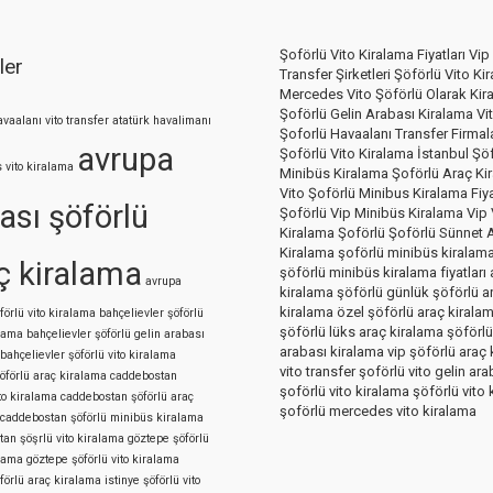
Şoförlü Vito Kiralama Fiyatları Vip
ler
Transfer Şirketleri Şöförlü Vito Ki
Mercedes Vito Şöförlü Olarak Kir
Şoförlü Gelin Arabası Kiralama Vi
avaalanı vito transfer
atatürk havalimanı
Şoforlü Havaalanı Transfer Firmala
avrupa
Şoförlü Vito Kiralama İstanbul Şö
 vito kiralama
Minibüs Kiralama Şoförlü Araç Ki
Vito Şoförlü Minibus Kiralama Fiya
ası şöförlü
Şoförlü Vip Minibüs Kiralama Vip 
Kiralama Şoförlü Şoförlü Sünnet 
Kiralama şoförlü minibüs kiralam
ç kiralama
şöförlü minibüs kiralama fiyatları 
avrupa
kiralama şöförlü günlük şöförlü a
kiralama özel şöförlü araç kirala
förlü vito kiralama
bahçelievler şöförlü
şöförlü lüks araç kiralama şöförlü
alama
bahçelievler şöförlü gelin arabası
arabası kiralama vip şöförlü araç
bahçelievler şöförlü vito kiralama
vito transfer şoförlü vito gelin ara
öförlü araç kiralama
caddebostan
şoförlü vito kiralama şöförlü vito
ito kiralama
caddebostan şöförlü araç
şoförlü mercedes vito kiralama
caddebostan şöförlü minibüs kiralama
an şöşrlü vito kiralama
göztepe şöförlü
alama
göztepe şöförlü vito kiralama
öförlü araç kiralama
istinye şöförlü vito