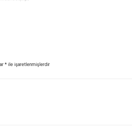
lar
*
ile işaretlenmişlerdir