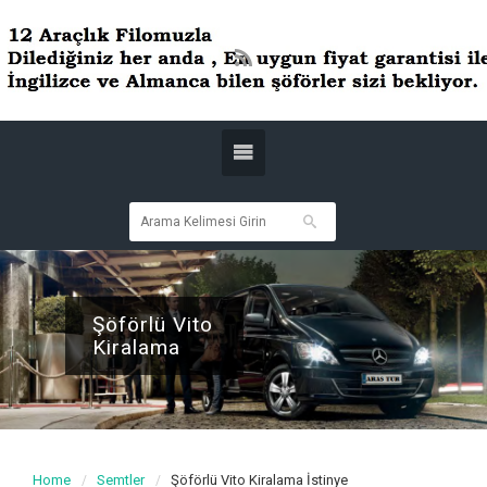
Şöförlü Vito
Kiralama
Home
Semtler
Şöförlü Vito Kiralama İstinye