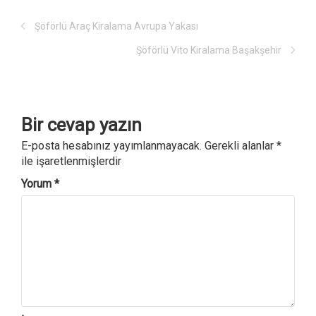
e
r
n
e
c
d
Şöförlü Araç Kiralama Avrupa Yakası
e
e
r
a
e
ç
Şöförlü Vito Kiralama Başakşehir
d
ı
e
l
a
ı
ç
r
ı
)
l
ı
r
)
Bir cevap yazın
E-posta hesabınız yayımlanmayacak.
Gerekli alanlar
*
ile işaretlenmişlerdir
Yorum
*