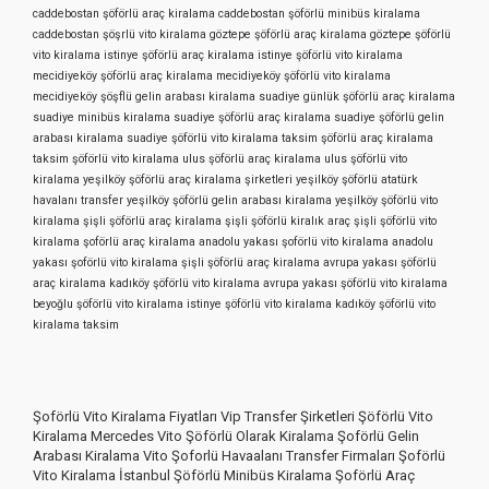
caddebostan şöförlü araç kiralama
caddebostan şöförlü minibüs kiralama
caddebostan şöşrlü vito kiralama
göztepe şöförlü araç kiralama
göztepe şöförlü
vito kiralama
istinye şöförlü araç kiralama
istinye şöförlü vito kiralama
mecidiyeköy şöförlü araç kiralama
mecidiyeköy şöförlü vito kiralama
mecidiyeköy şöşflü gelin arabası kiralama
suadiye günlük şöförlü araç kiralama
suadiye minibüs kiralama
suadiye şöförlü araç kiralama
suadiye şöförlü gelin
arabası kiralama
suadiye şöförlü vito kiralama
taksim şöförlü araç kiralama
taksim şöförlü vito kiralama
ulus şöförlü araç kiralama
ulus şöförlü vito
kiralama
yeşilköy şöförlü araç kiralama şirketleri
yeşilköy şöförlü atatürk
havalanı transfer
yeşilköy şöförlü gelin arabası kiralama
yeşilköy şöförlü vito
kiralama
şişli şöförlü araç kiralama
şişli şöförlü kiralık araç
şişli şöförlü vito
kiralama
şoförlü araç kiralama anadolu yakası
şoförlü vito kiralama anadolu
yakası
şoförlü vito kiralama şişli
şöförlü araç kiralama avrupa yakası
şöförlü
araç kiralama kadıköy
şöförlü vito kiralama avrupa yakası
şöförlü vito kiralama
beyoğlu
şöförlü vito kiralama istinye
şöförlü vito kiralama kadıköy
şöförlü vito
kiralama taksim
Şoförlü Vito Kiralama Fiyatları Vip Transfer Şirketleri Şöförlü Vito
Kiralama Mercedes Vito Şöförlü Olarak Kiralama Şoförlü Gelin
Arabası Kiralama Vito Şoforlü Havaalanı Transfer Firmaları Şoförlü
Vito Kiralama İstanbul Şöförlü Minibüs Kiralama Şoförlü Araç