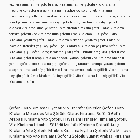
vito kiralama
istinye şöförlü araç kiralama
istinye şöförlü vito kiralama
mecidiyeköy şöförlü araç kiralama
mecidiyeköy şöförlü vito kiralama
mecidiyeköy şöşflü gelin arabası kiralama
suadiye günlük şöförlü araç kiralama
suadiye minibüs kiralama
suadiye şöförlü araç kiralama
suadiye şöförlü gelin
arabası kiralama
suadiye şöförlü vito kiralama
taksim şöförlü araç kiralama
taksim şöförlü vito kiralama
ulus şöförlü araç kiralama
ulus şöförlü vito
kiralama
yeşilköy şöförlü araç kiralama şirketleri
yeşilköy şöförlü atatürk
havalanı transfer
yeşilköy şöförlü gelin arabası kiralama
yeşilköy şöförlü vito
kiralama
şişli şöförlü araç kiralama
şişli şöförlü kiralık araç
şişli şöförlü vito
kiralama
şoförlü araç kiralama anadolu yakası
şoförlü vito kiralama anadolu
yakası
şoförlü vito kiralama şişli
şöförlü araç kiralama avrupa yakası
şöförlü
araç kiralama kadıköy
şöförlü vito kiralama avrupa yakası
şöförlü vito kiralama
beyoğlu
şöförlü vito kiralama istinye
şöförlü vito kiralama kadıköy
şöförlü vito
kiralama taksim
Şoförlü Vito Kiralama Fiyatları Vip Transfer Şirketleri Şöförlü Vito
Kiralama Mercedes Vito Şöförlü Olarak Kiralama Şoförlü Gelin
Arabası Kiralama Vito Şoforlü Havaalanı Transfer Firmaları Şoförlü
Vito Kiralama İstanbul Şöförlü Minibüs Kiralama Şoförlü Araç
Kiralama Vito Şoförlü Minibus Kiralama Fiyatları Şoförlü Vip Minibüs
Kiralama Vip Vito Kiralama Şoförlü Şoförlü Sünnet Arabası Kiralama