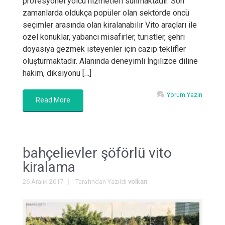
profesyonel yolcu hizmetleri sunmaktadır. Son
zamanlarda oldukça popüler olan sektörde öncü
seçimler arasında olan kiralanabilir Vito araçları ile
özel konuklar, yabancı misafirler, turistler, şehri
doyasıya gezmek isteyenler için cazip teklifler
oluşturmaktadır. Alanında deneyimli İngilizce diline
hakim, diksiyonu […]
Yorum Yazın
Read More
bahçelievler şöförlü vito
kiralama
26 Aralık 2017
Tarafından Yazıldı
volkan