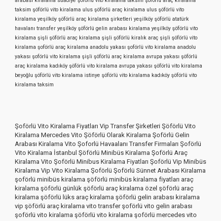
arabası kiralama
suadiye şöförlü vito kiralama
taksim şöförlü araç kiralama
taksim şöförlü vito kiralama
ulus şöförlü araç kiralama
ulus şöförlü vito
kiralama
yeşilköy şöförlü araç kiralama şirketleri
yeşilköy şöförlü atatürk
havalanı transfer
yeşilköy şöförlü gelin arabası kiralama
yeşilköy şöförlü vito
kiralama
şişli şöförlü araç kiralama
şişli şöförlü kiralık araç
şişli şöförlü vito
kiralama
şoförlü araç kiralama anadolu yakası
şoförlü vito kiralama anadolu
yakası
şoförlü vito kiralama şişli
şöförlü araç kiralama avrupa yakası
şöförlü
araç kiralama kadıköy
şöförlü vito kiralama avrupa yakası
şöförlü vito kiralama
beyoğlu
şöförlü vito kiralama istinye
şöförlü vito kiralama kadıköy
şöförlü vito
kiralama taksim
Şoförlü Vito Kiralama Fiyatları Vip Transfer Şirketleri Şöförlü Vito
Kiralama Mercedes Vito Şöförlü Olarak Kiralama Şoförlü Gelin
Arabası Kiralama Vito Şoforlü Havaalanı Transfer Firmaları Şoförlü
Vito Kiralama İstanbul Şöförlü Minibüs Kiralama Şoförlü Araç
Kiralama Vito Şoförlü Minibus Kiralama Fiyatları Şoförlü Vip Minibüs
Kiralama Vip Vito Kiralama Şoförlü Şoförlü Sünnet Arabası Kiralama
şoförlü minibüs kiralama şöförlü minibüs kiralama fiyatları araç
kiralama şöförlü günlük şöförlü araç kiralama özel şöförlü araç
kiralama şöförlü lüks araç kiralama şöförlü gelin arabası kiralama
vip şöförlü araç kiralama vito transfer şoförlü vito gelin arabası
şoförlü vito kiralama şöförlü vito kiralama şoförlü mercedes vito