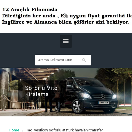
Şöförlü Vito
Kiralama
Home
Tag: yeşilköy şöförlü atatürk havalanı transfer